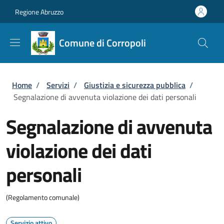
Salta al contenuto principale
Skip to footer content
Regione Abruzzo
Comune di Corropoli
Briciole di pane
Home
/
Servizi
/
Giustizia e sicurezza pubblica
/
Segnalazione di avvenuta violazione dei dati personali
Segnalazione di avvenuta
violazione dei dati
personali
(Regolamento comunale)
Servizio attivo