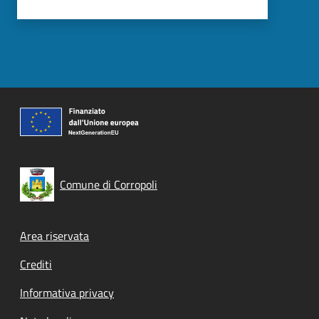
Comune di Corropoli
Footer menu
Area riservata
Crediti
Informativa privacy