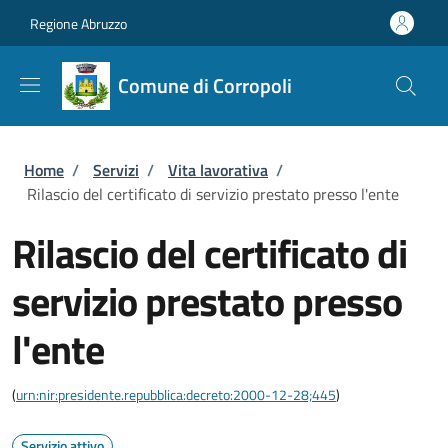
Salta al contenuto principale
Skip to footer content
Regione Abruzzo
Comune di Corropoli
Briciole di pane
Home
/
Servizi
/
Vita lavorativa
/
Rilascio del certificato di servizio prestato presso l'ente
Rilascio del certificato di
servizio prestato presso
l'ente
(
urn:nir:presidente.repubblica:decreto:2000-12-28;445
)
Servizio attivo