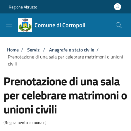
Salta al contenuto principale
Skip to footer content
Regione Abruzzo
Comune di Corropoli
Briciole di pane
Home
/
Servizi
/
Anagrafe e stato civile
/
Prenotazione di una sala per celebrare matrimoni o unioni
civili
Prenotazione di una sala
per celebrare matrimoni o
unioni civili
(Regolamento comunale)