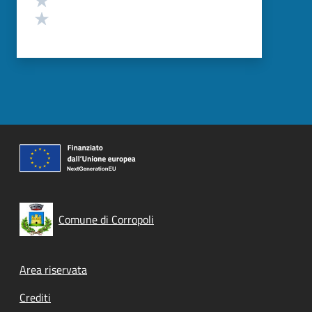
Valuta 1 stelle su 5
Comune di Corropoli
Footer menu
Area riservata
Crediti