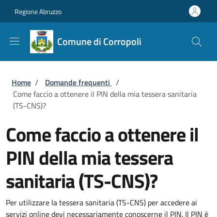
Salta al contenuto principale
Skip to footer content
Regione Abruzzo
Comune di Corropoli
Briciole di pane
Home
/
Domande frequenti
/
Come faccio a ottenere il PIN della mia tessera sanitaria
(TS-CNS)?
Come faccio a ottenere il
PIN della mia tessera
sanitaria (TS-CNS)?
Per utilizzare la tessera sanitaria (TS-CNS) per accedere ai
servizi online devi necessariamente conoscerne il PIN. Il PIN è