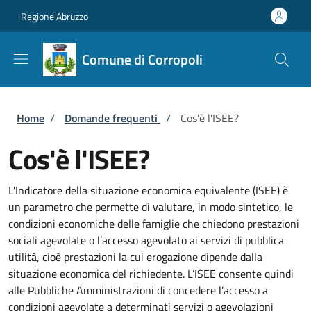
Salta al contenuto principale
Skip to footer content
Regione Abruzzo
Comune di Corropoli
Briciole di pane
Home
/
Domande frequenti
/
Cos'è l'ISEE?
Cos'è l'ISEE?
L'Indicatore della situazione economica equivalente (ISEE) è
un parametro che permette di valutare, in modo sintetico, le
condizioni economiche delle famiglie che chiedono prestazioni
sociali agevolate o l’accesso agevolato ai servizi di pubblica
utilità, cioè prestazioni la cui erogazione dipende dalla
situazione economica del richiedente. L’ISEE consente quindi
alle Pubbliche Amministrazioni di concedere l’accesso a
condizioni agevolate a determinati servizi o agevolazioni