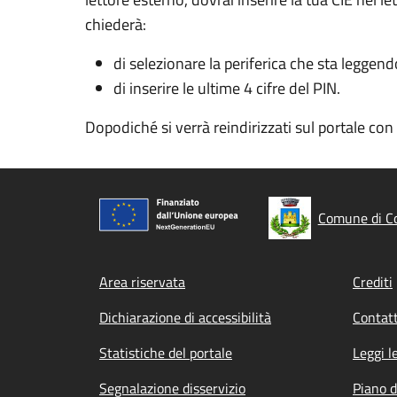
chiederà:
di selezionare la periferica che sta leggend
di inserire le ultime 4 cifre del PIN.
Dopodiché si verrà reindirizzati sul portale co
Comune di Co
Footer menu
Area riservata
Crediti
Dichiarazione di accessibilità
Contatt
Statistiche del portale
Leggi l
Segnalazione disservizio
Piano d