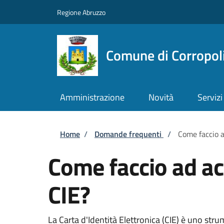
Salta al contenuto principale
Skip to footer content
Regione Abruzzo
Comune di Corropol
Amministrazione
Novità
Servizi
Briciole di pane
Home
/
Domande frequenti
/
Come faccio a
Come faccio ad acc
CIE?
La Carta d'Identità Elettronica (CIE) è uno strum