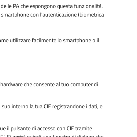
ali delle PA che espongono questa funzionalità.
su smartphone con l'autenticazione (biometrica
ome utilizzare facilmente lo smartphone o il
e hardware che consente al tuo computer di
 suo interno la tua CIE registrandone i dati, e
e il pulsante di accesso con CIE tramite
E". Si aprirà quindi una finestra di dialogo che