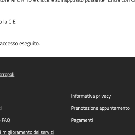
o la CIE
n accesso eseguito.
rropoli
Informativa privacy
i
Prenotazione appuntamento
e FAQ
Pagamenti
i miglioramento dei servizi