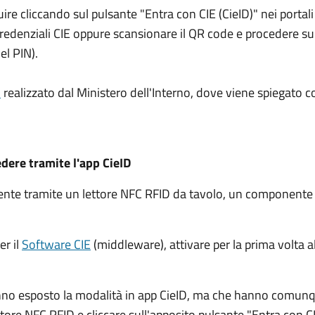
guire cliccando sul pulsante "Entra con CIE (CieID)" nei port
e credenziali CIE oppure scansionare il QR code e procedere 
el PIN).
l
realizzato dal Ministero dell'Interno, dove viene spiegato c
edere tramite l'app CieID
amente tramite un lettore NFC RFID da tavolo, un component
er il
Software CIE
(middleware), attivare per la prima volta al
nno esposto la modalità in app CieID, ma che hanno comunqu
ettore NFC RFID e cliccare sull'apposito pulsante "Entra con CI