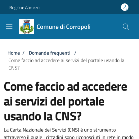
Salta al contenuto principale
Skip to footer content
Regione Abruzzo
Comune di Corropoli
Briciole di pane
Home
/
Domande frequenti
/
Come faccio ad accedere ai servizi del portale usando la
CNS?
Come faccio ad accedere
ai servizi del portale
usando la CNS?
La Carta Nazionale dei Servizi (CNS) è uno strumento
attraverso il quale i cittadini sono riconosciuti in rete in modo