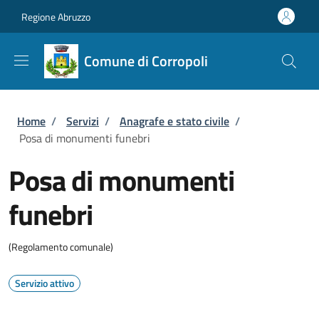
Salta al contenuto principale
Skip to footer content
Regione Abruzzo
Comune di Corropoli
Briciole di pane
Home
/
Servizi
/
Anagrafe e stato civile
/
Posa di monumenti funebri
Posa di monumenti
funebri
(Regolamento comunale)
Servizio attivo