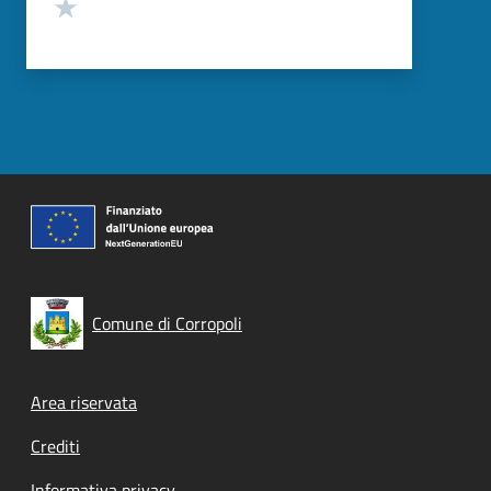
Valuta 1 stelle su 5
Comune di Corropoli
Footer menu
Area riservata
Crediti
Informativa privacy