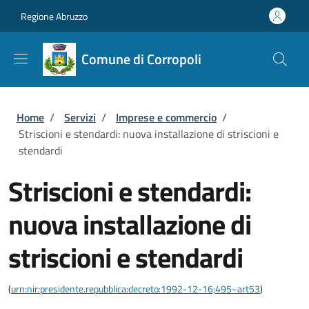
Salta al contenuto principale
Skip to footer content
Regione Abruzzo
Comune di Corropoli
Briciole di pane
Home
/
Servizi
/
Imprese e commercio
/
Striscioni e stendardi: nuova installazione di striscioni e
stendardi
Striscioni e stendardi:
nuova installazione di
striscioni e stendardi
(
urn:nir:presidente.repubblica:decreto:1992-12-16;495~art53
)